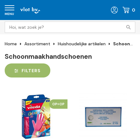
0
MENU
Home
Assortiment
Huishoudelijke artikelen
Schoonmaakhandschoenen
Schoonmaakhandschoenen
FILTERS
OP=OP