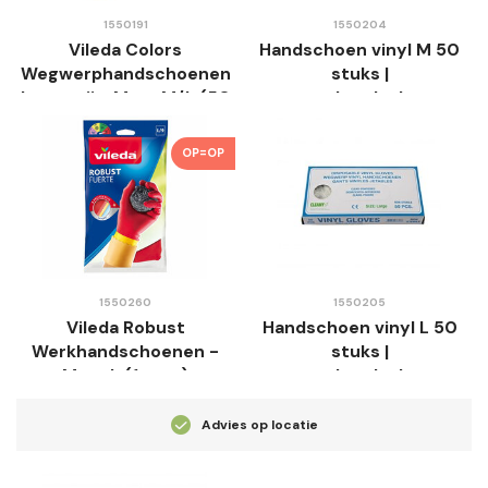
1550191
1550204
Vileda Colors
Handschoen vinyl M 50
Wegwerphandschoenen
stuks |
Latexvrij - Maat M/L (50
wegwerphandschoenen
stuks)
OP=OP
1550260
1550205
Vileda Robust
Handschoen vinyl L 50
Werkhandschoenen -
stuks |
Maat L (1 paar)
wegwerphandschoenen
Advies op locatie