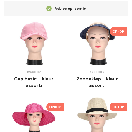
Advies op locatie
OP=OP
1256007
1256005
Cap basic - kleur
Zonneklep - kleur
assorti
assorti
OP=OP
OP=OP