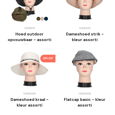
1256011
1256010
Hoed outdoor
Dameshoed strik -
opvouwbaar - assorti
kleur assorti
kleur
OP=OP
1256009
1256008
Dameshoed kraal -
Flatcap basic - kleur
kleur assorti
assorti