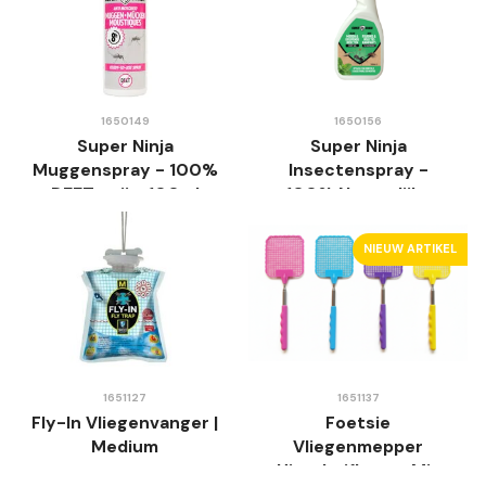
1650149
1650156
Super Ninja
Super Ninja
Muggenspray - 100%
Insectenspray -
DEET-vrij - 100ml
100% Natuurlijke
Pepermuntolie -
500ml - Veilig &
NIEUW ARTIKEL
Gifvrij
1651127
1651137
Fly-In Vliegenvanger |
Foetsie
Medium
Vliegenmepper
Uitschuifbaar - Mix