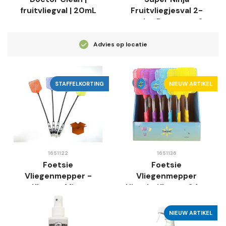
fruitvliegval | 20mL
Fruitvliegjesval 2-
pack - Duurzaam &
Effectief
Advies op locatie
STAFFELKORTING
NIEUW ARTIKEL
1651122
1651136
Foetsie
Foetsie
Vliegenmepper -
Vliegenmepper
Kleuren Mix -
Uitschuifbaar - 24st
Doeltreffend &
in Display -
Eenvoudig
Telescopische Steel
NIEUW ARTIKEL