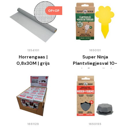
Kleuren -
Telescopische Steel
OP=OP
1354101
1650131
Horrengaas |
Super Ninja
0,8x30M | grijs
Plantvliegjesval 10-
pack -Rouwvliegjes
Val - Gifvrij
1651129
1650155