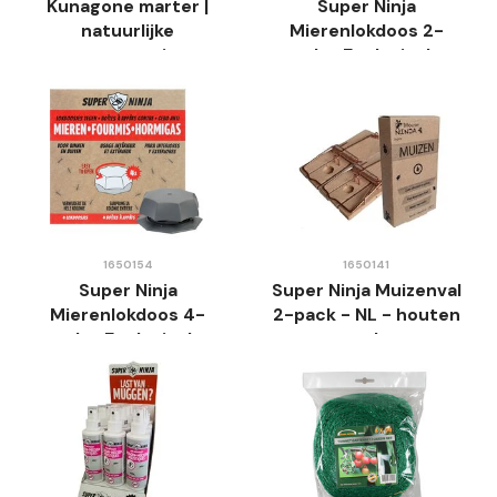
Kunagone marter |
Super Ninja
natuurlijke
Mierenlokdoos 2-
marterwering
pack - Ecologisch -
voor Binnen & Buiten
1650154
1650141
Super Ninja
Super Ninja Muizenval
Mierenlokdoos 4-
2-pack - NL - houten
pack - Ecologisch -
val
voor Binnen & Buiten