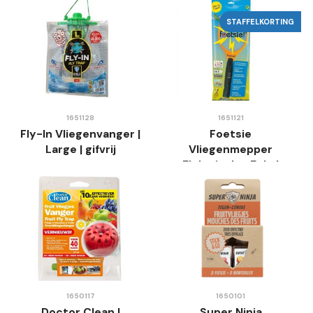
STAFFELKORTING
1651128
1651121
Fly-In Vliegenvanger |
Foetsie
Large | gifvrij
Vliegenmepper
Elektrisch - Enkel
Rooster - Werkt op
Batterijen
1650117
1650101
Doctor Clean |
Super Ninja