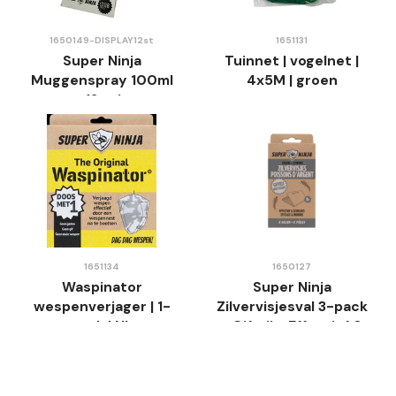
1650149-DISPLAY12st
1651131
Super Ninja
Tuinnet | vogelnet |
Muggenspray 100ml
4x5M | groen
- 12st in
Toonbankdisplay
1651134
1650127
Waspinator
Super Ninja
wespenverjager | 1-
Zilvervisjesval 3-pack
pack | NL
- Gifvrij - Effectief &
Geurloos