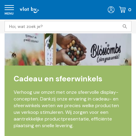
0
MENU
Cadeau en sfeerwinkels
Verhoog uw omzet met onze sfeervolle display-
concepten. Dankzij onze ervaring in cadeau- en
sfeerwinkels weten we precies welke producten
uw verkoop stimuleren. Wij zorgen voor een
aantrekkelijke productpresentatie, efficiënte
plaatsing en snelle levering.