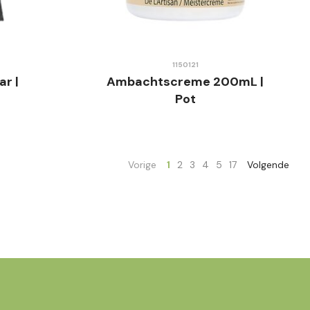
1150121
r |
Ambachtscreme 200mL |
Pot
Vorige
1
2
3
4
5
17
Volgende