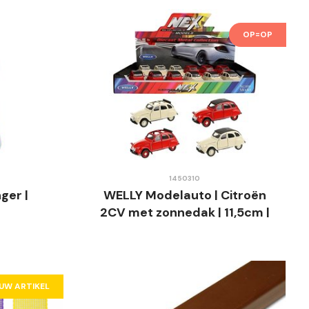
OP=OP
1450310
ger |
WELLY Modelauto | Citroën
2CV met zonnedak | 11,5cm |
4 assorti
EUW ARTIKEL