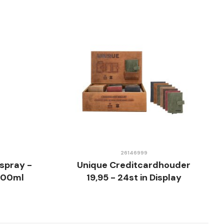
pische
26146999
spray -
Unique Creditcardhouder
 100ml
19,95 - 24st in Display