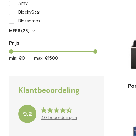
Amy
BlockyStar
Blossombs
CARPOINT
MEER
(26)
Cleany
Prijs
Creatief Art
Doctor Clean
min: €
0
max: €
1500
Dr. Turbo
Foetsie
GS
Po
Klantbeoordeling
Gorilla
Heavy Dutch
Johntoy
9.2
40
beoordelingen
Knipmaatje
MAN
Navata