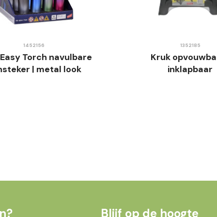
1452156
1352185
Easy Torch navulbare
Kruk opvouwbaa
steker | metal look
inklapbaar
en?
Blijf op de hoogte