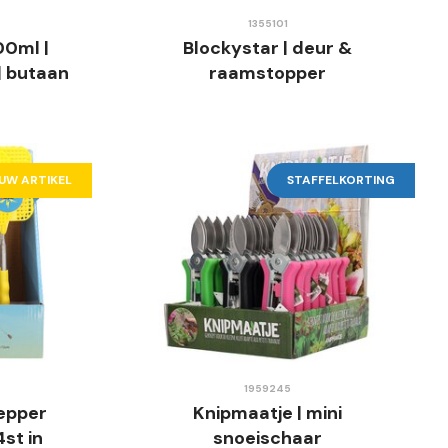
1355101
00ml |
Blockystar | deur &
| butaan
raamstopper
EUW ARTIKEL
STAFFELKORTING
1959245
epper
Knipmaatje | mini
4st in
snoeischaar