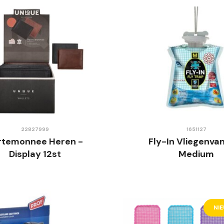
22827999
1651127
rtemonnee Heren -
Fly-In Vliegenvan
Display 12st
Medium
NI