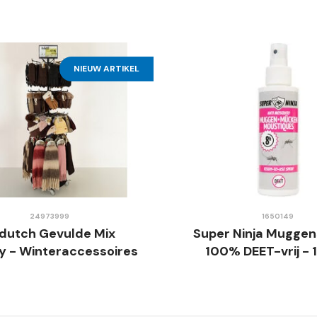
Eenvoudig
Display - Telesco
Steel
NIEUW ARTIKEL
24973999
1650149
dutch Gevulde Mix
Super Ninja Muggen
ay - Winteraccessoires
100% DEET-vrij -