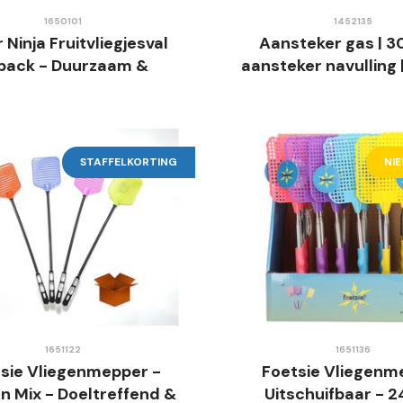
1650101
1452135
 Ninja Fruitvliegjesval
Aansteker gas | 3
pack - Duurzaam &
aansteker navulling 
Effectief
STAFFELKORTING
NI
1651122
1651136
sie Vliegenmepper -
Foetsie Vliegenm
n Mix - Doeltreffend &
Uitschuifbaar - 2