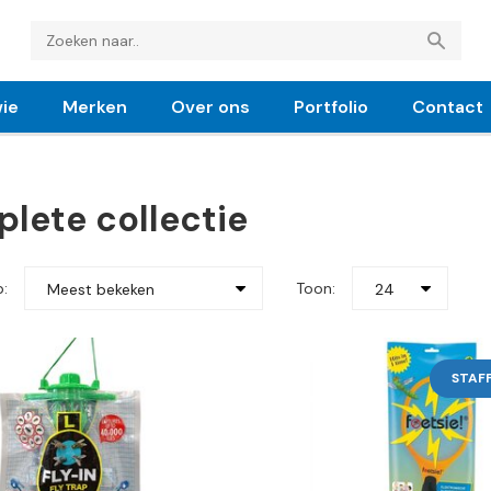
ie
Merken
Over ons
Portfolio
Contact
lete collectie
p:
Toon:
Meest bekeken
24
STAF