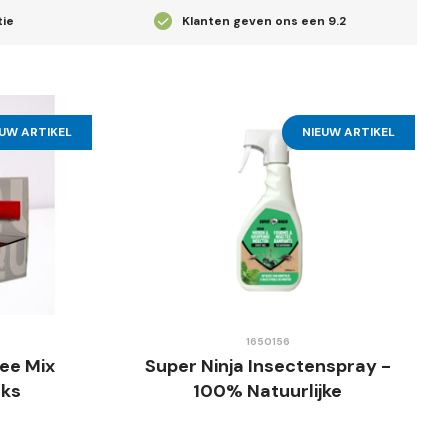
tie
Klanten geven ons een
9.2
EUW ARTIKEL
NIEUW ARTIKEL
1650156
ee Mix
Super Ninja Insectenspray -
uks
100% Natuurlijke
Pepermuntolie - 500ml -
Veilig & Gifvrij