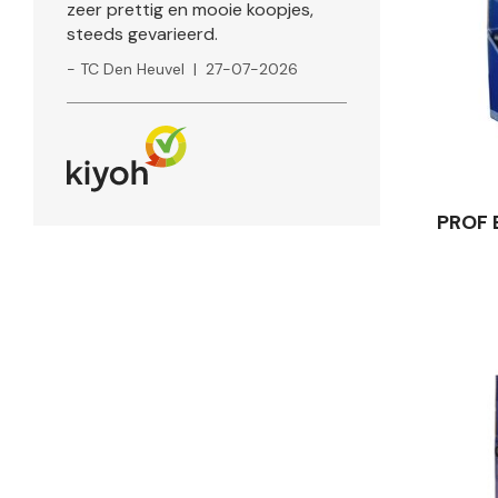
zeer prettig en mooie koopjes,
Nordic
steeds gevarieerd.
Oud Hollandsche Ambachtscrème
- TC Den Heuvel
|
27-07-2026
PROF
Peek
Run Away
Sodutch
PROF 
Speelgoed
Super Ninja
Unique
VLOT
Verlofix
Vileda
Welly