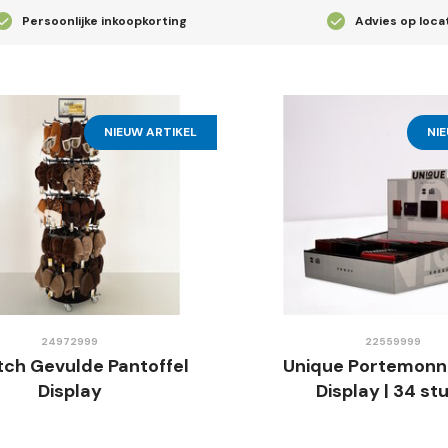
Persoonlijke inkoopkorting
Advies op loca
NIEUW ARTIKEL
NI
24972999
22559999
ch Gevulde Pantoffel
Unique Portemonn
Display
Display | 34 st