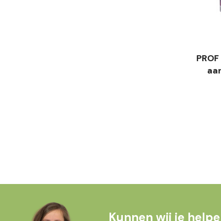
PROF 
aan
Kunnen wij je help