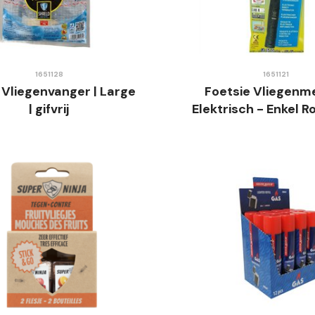
1651128
1651121
 Vliegenvanger | Large
Foetsie Vliegenm
| gifvrij
Elektrisch - Enkel R
Werkt op Batter