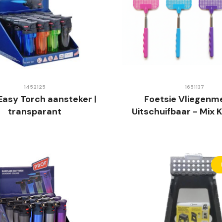
1452125
1651137
Easy Torch aansteker |
Foetsie Vliegenm
transparant
Uitschuifbaar - Mix 
Telescopische S