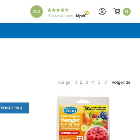
0
9.2
40
beoordelingen
Vorige
1
2
3
4
5
17
Volgende
FELKORTING