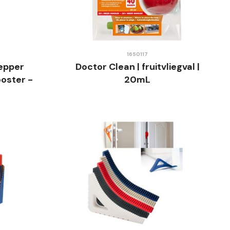
1650117
epper
Doctor Clean | fruitvliegval |
ooster -
20mL
ijen