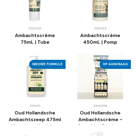
1150120
1150122
Ambachtscrème
Ambachtscrème
75mL | Tube
450mL | Pomp
NIEUWE FORMULE
OP AANVRAAG
1150111
9940118
Oud Hollandsche
Oud Hollandsche
Ambachtszeep 475ml
Ambachtscrème -
| handzeep | reinigt,
Complete Display -
verzorgt en verzacht
Op Aanvraag