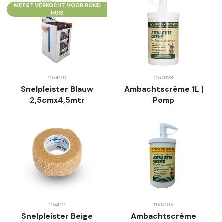
MEEST VERKOCHT VOOR ROND
HUIS
1154110
1150123
Snelpleister Blauw
Ambachtscrème 1L |
2,5cmx4,5mtr
Pomp
1154111
1150105
Snelpleister Beige
Ambachtscrème