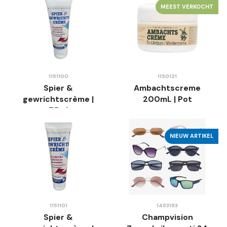
MEEST VERKOCHT
1151100
1150121
Spier &
Ambachtscreme
gewrichtscrème |
200mL | Pot
75ml
NIEUW ARTIKEL
1151101
1453193
Spier &
Champvision