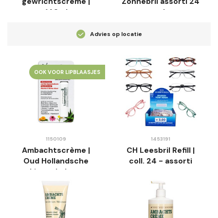
gewrichtscrème |
Zonnebril assorti 24
140ml
stuks
Advies op locatie
OOK VOOR LIPBLAASJES
1150109
1453191
Ambachtscrème |
CH Leesbril Refill |
Oud Hollandsche
coll. 24 - assorti
Lippenbalsem