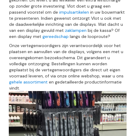
gekomen. Dit levert u als winkelier een extra winstmarge
op zonder grote investering. Vlot doet u graag een
passend voorstel om de
impulsartikelen
in uw bouwmarkt
te presenteren. Indien gewenst ontzorgt Vlot u ook met
de daadwerkelijke inrichting van de displays. Wat dacht u
van een display gevuld met
zaklampen
bij de kassa? Of
een display met
gereedschap
langs de looproute?
Onze vertegenwoordigers zijn verantwoordelijk voor het
plaatsen en aanvullen van de displays, volgens een met u
overeengekomen bezoekschema. Dit garandeert u
volledige ontzorging. Bestellingen kunnen worden
geplaatst bij de vertegenwoordigers die direct uit eigen
voorraad leveren, of via onze online webshop, waar u ons
gehele assortiment
en gedetailleerde productinformatie
vindt.