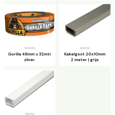
1350103
1351114
Gorilla 48mm x 32mtr
Kabelgoot 20x10mm
zilver
2 meter | grijs
1351113