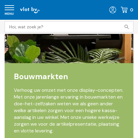
0
MENU
Bouwmarkten
Verhoog uw omzet met onze display-concepten.
Met onze jarenlange ervaring in bouwmarkten en
doe-het-zelfzaken weten we als geen ander
welke artikelen zorgen voor een hogere kassa-
aanslag in uw winkel. Met onze unieke werkwijze
zorgen we voor de artikelpresentatie, plaatsing
en vlotte levering.