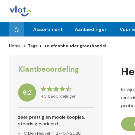
Assortiment
Aanbiedingen
Voor w
Home
Tags
telefoonhouder groothandel
Klantbeoordeling
He
Er zij
9.2
40
beoordelingen
met de
probe
zeer prettig en mooie koopjes,
steeds gevarieerd.
T
- TC Den Heuvel
|
27-07-2026