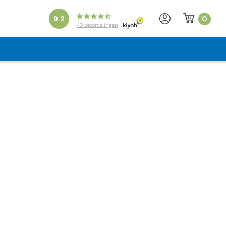
0
9.2
40
beoordelingen