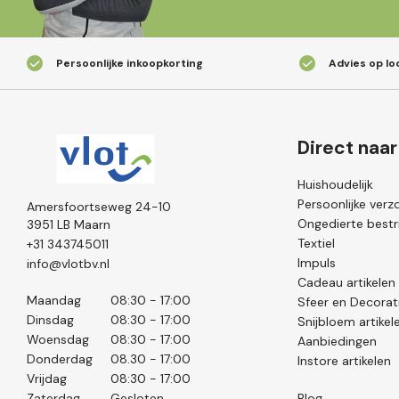
Persoonlijke inkoopkorting
Advies op lo
Direct naar
Huishoudelijk
Persoonlijke verz
Amersfoortseweg 24-10
Ongedierte bestri
3951 LB Maarn
Textiel
+31 343745011
Impuls
info@vlotbv.nl
Cadeau artikelen
Maandag
08:30 - 17:00
Sfeer en Decorat
Dinsdag
08:30 - 17:00
Snijbloem artikel
Woensdag
08:30 - 17:00
Aanbiedingen
Donderdag
08.30 - 17:00
Instore artikelen
Vrijdag
08:30 - 17:00
Zaterdag
Gesloten
Blog