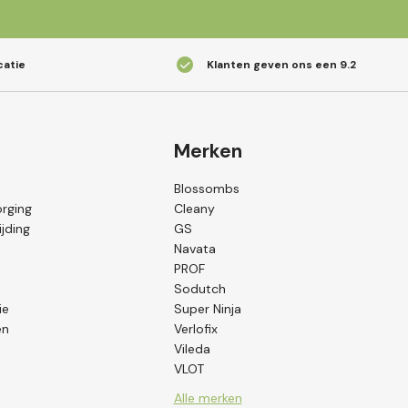
catie
Klanten geven ons een
9.2
Merken
Blossombs
orging
Cleany
jding
GS
Navata
PROF
Sodutch
ie
Super Ninja
en
Verlofix
Vileda
VLOT
Alle merken