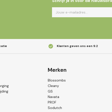
Schrijf je in voor de nieuwsbri
catie
Klanten geven ons een
9.2
Merken
Blossombs
orging
Cleany
jding
GS
Navata
PROF
Sodutch