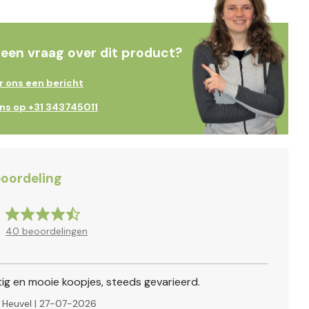
 een vraag over dit product?
r ons een bericht
ons op +31 343745011
oordeling
40
beoordelingen
tig en mooie koopjes, steeds gevarieerd.
 Heuvel
|
27-07-2026