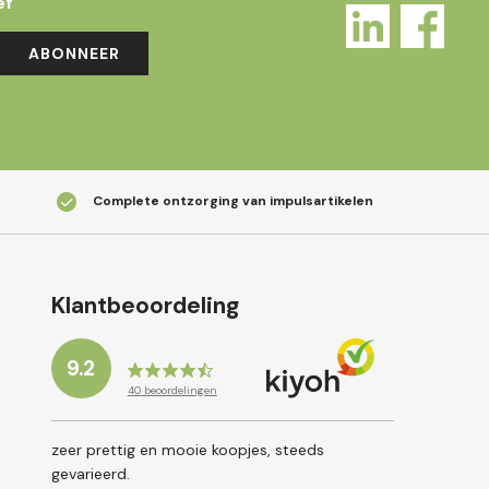
ef
ABONNEER
Complete ontzorging van impulsartikelen
Klantbeoordeling
9.2
40
beoordelingen
zeer prettig en mooie koopjes, steeds
gevarieerd.