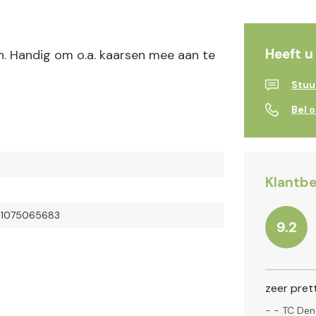
Heeft u
ren. Handig om o.a. kaarsen mee aan te
Stuu
Bel 
Klantbe
61075065683
9.2
zeer pret
-
- TC Den