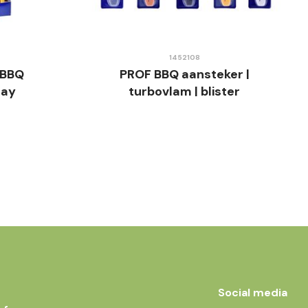
1452108
 BBQ
PROF BBQ aansteker |
lay
turbovlam | blister
Social media