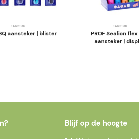
1452100
1452106
Q aansteker | blister
PROF Sealion flex
aansteker | disp
en?
Blijf op de hoogte