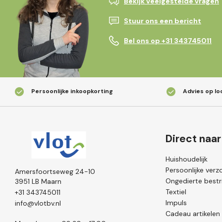
Bekijk veelgestelde vragen
Stuur ons een bericht
Bel ons op +31 343745011
Persoonlijke inkoopkorting
Advies op lo
Direct naar
Huishoudelijk
Persoonlijke verz
Amersfoortseweg 24-10
Ongedierte bestri
3951 LB Maarn
Textiel
+31 343745011
Impuls
info@vlotbv.nl
Cadeau artikelen