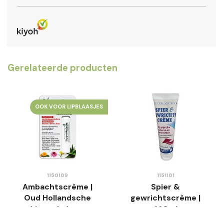
Gerelateerde producten
OOK VOOR LIPBLAASJES
1150109
1151101
Ambachtscrème |
Spier &
Oud Hollandsche
gewrichtscrème |
Lippenbalsem
140ml