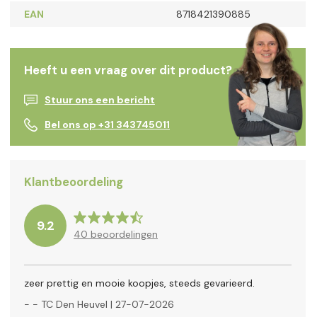
EAN
8718421390885
Heeft u een vraag over dit product?
Stuur ons een bericht
Bel ons op +31 343745011
Klantbeoordeling
9.2
40
beoordelingen
zeer prettig en mooie koopjes, steeds gevarieerd.
-
- TC Den Heuvel
|
27-07-2026