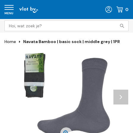
0
MENU
Home
Navata Bamboo | basic sock | middle grey | 1PR