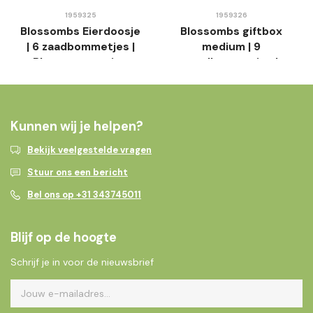
1959325
1959326
Blossombs Eierdoosje
Blossombs giftbox
| 6 zaadbommetjes |
medium | 9
Bloemen voor jou
zaadbommetjes |
Bloemen voor jou
Kunnen wij je helpen?
Bekijk veelgestelde vragen
Stuur ons een bericht
Bel ons op +31 343745011
Blijf op de hoogte
Schrijf je in voor de nieuwsbrief