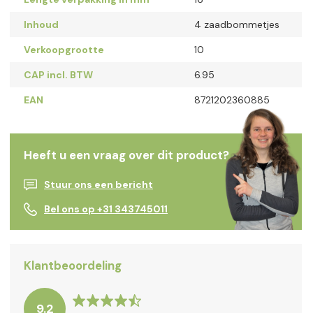
Inhoud
4 zaadbommetjes
Verkoopgrootte
10
CAP incl. BTW
6.95
EAN
8721202360885
Heeft u een vraag over dit product?
Stuur ons een bericht
Bel ons op +31 343745011
Klantbeoordeling
9.2