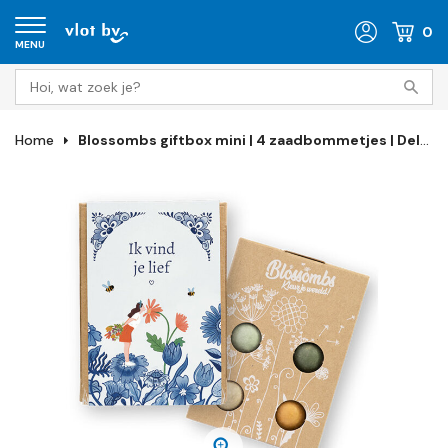
0
MENU
Home
Blossombs giftbox mini | 4 zaadbommetjes | Delfts Blauw