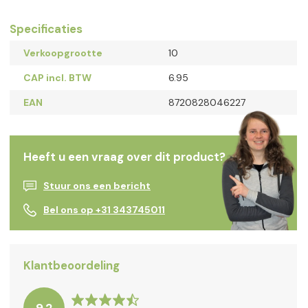
Specificaties
Verkoopgrootte
10
CAP incl. BTW
6.95
EAN
8720828046227
Heeft u een vraag over dit product?
Stuur ons een bericht
Bel ons op +31 343745011
Klantbeoordeling
9.2