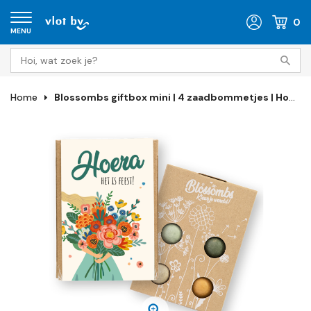
0
MENU
Home
Blossombs giftbox mini | 4 zaadbommetjes | Hoera het is feest!