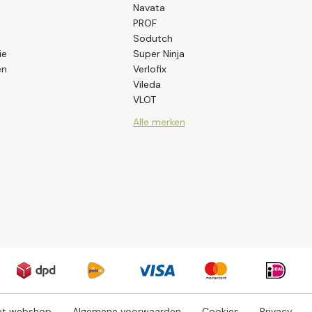
Navata
PROF
Sodutch
ie
Super Ninja
en
Verlofix
Vileda
VLOT
Alle merken
let webshop
Algemene voorwaarden
Cookies
Privacy