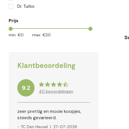
Dr. Turbo
Prijs
min: €
0
max: €
20
S
Klantbeoordeling
9.2
40
beoordelingen
zeer prettig en mooie koopjes,
steeds gevarieerd.
- TC Den Heuvel
|
27-07-2026