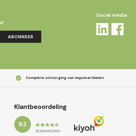
Social media
ef
ABONNEER
Complete ontzorging van impulsartikelen
Klantbeoordeling
9.2
40
beoordelingen