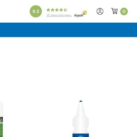
0
9.2
40
beoordelingen