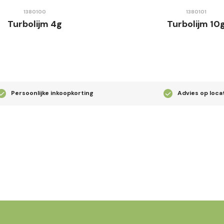
1380100
1380101
Turbolijm 4g
Turbolijm 10
Persoonlijke inkoopkorting
Advies op loca