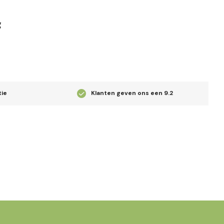
g
tie
Klanten geven ons een
9.2