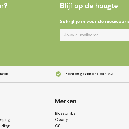
en?
Blijf op de hoogte
Schrijf je in voor de nieuwsbri
catie
Klanten geven ons een
9.2
Merken
Blossombs
orging
Cleany
jding
GS