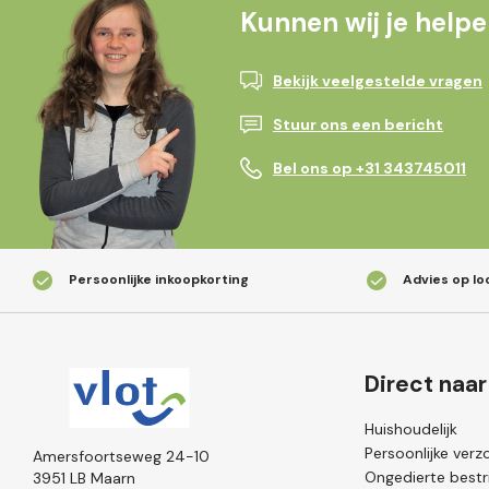
Kunnen wij je help
Bekijk veelgestelde vragen
Stuur ons een bericht
Bel ons op +31 343745011
Persoonlijke inkoopkorting
Advies op lo
Direct naar
Huishoudelijk
Persoonlijke verz
Amersfoortseweg 24-10
Ongedierte bestri
3951 LB Maarn