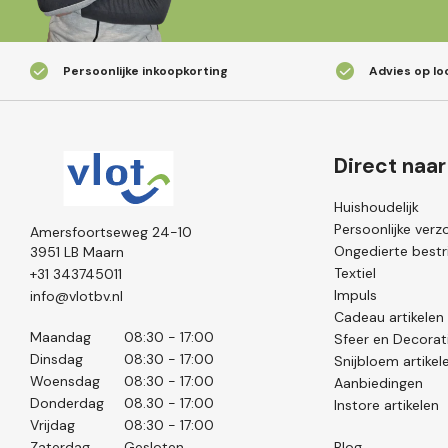
Persoonlijke inkoopkorting
Advies op lo
Direct naar
Huishoudelijk
Persoonlijke verz
Amersfoortseweg 24-10
Ongedierte bestri
3951 LB Maarn
Textiel
+31 343745011
Impuls
info@vlotbv.nl
Cadeau artikelen
Maandag
08:30 - 17:00
Sfeer en Decorat
Dinsdag
08:30 - 17:00
Snijbloem artikel
Woensdag
08:30 - 17:00
Aanbiedingen
Donderdag
08.30 - 17:00
Instore artikelen
Vrijdag
08:30 - 17:00
Zaterdag
Gesloten
Blog