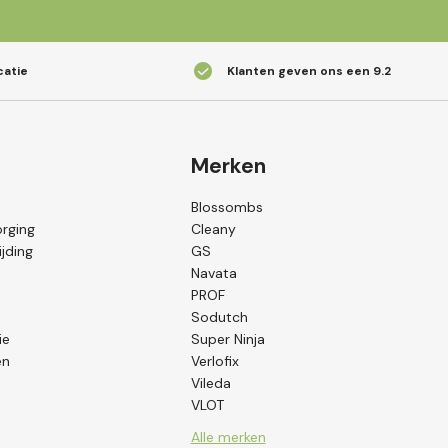
catie
Klanten geven ons een
9.2
Merken
Blossombs
orging
Cleany
jding
GS
Navata
PROF
Sodutch
ie
Super Ninja
en
Verlofix
Vileda
VLOT
Alle merken