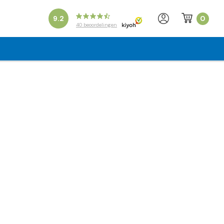
0
9.2
40
beoordelingen