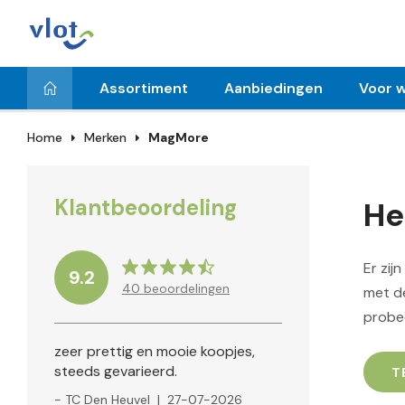
Assortiment
Aanbiedingen
Voor w
Home
Merken
MagMore
Klantbeoordeling
He
Er zij
9.2
40
beoordelingen
met de
probe
zeer prettig en mooie koopjes,
steeds gevarieerd.
T
- TC Den Heuvel
|
27-07-2026