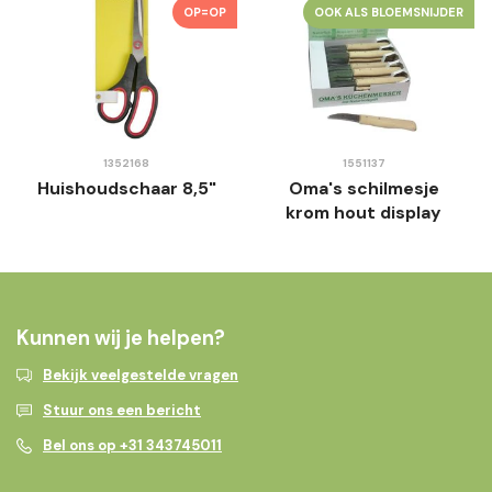
OP=OP
OOK ALS BLOEMSNIJDER
1352168
1551137
Huishoudschaar 8,5"
Oma's schilmesje
krom hout display
Kunnen wij je helpen?
Bekijk veelgestelde vragen
Stuur ons een bericht
Bel ons op +31 343745011