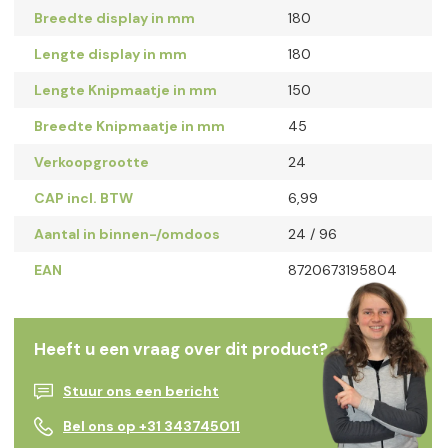
Breedte display in mm
180
Lengte display in mm
180
Lengte Knipmaatje in mm
150
Breedte Knipmaatje in mm
45
Verkoopgrootte
24
CAP incl. BTW
6,99
Aantal in binnen-/omdoos
24 / 96
EAN
8720673195804
Heeft u een vraag over dit product?
Stuur ons een bericht
Bel ons op +31 343745011