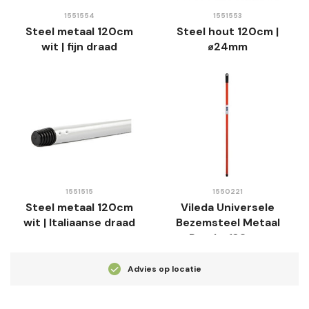
1551554
1551553
Steel metaal 120cm
Steel hout 120cm |
wit | fijn draad
⌀24mm
1551515
1550221
Steel metaal 120cm
Vileda Universele
wit | Italiaanse draad
Bezemsteel Metaal
Rood - 130 cm
Advies op locatie