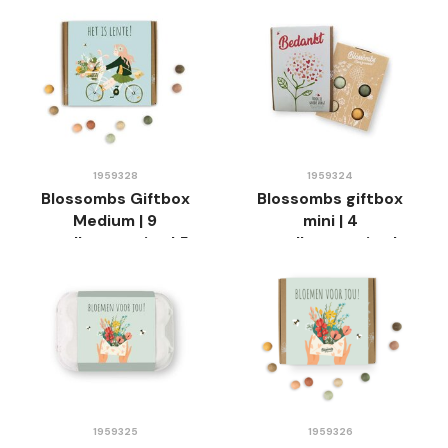
mama-tekst
1959328
1959324
Blossombs Giftbox
Blossombs giftbox
Medium | 9
mini | 4
zaadbommetjes | 5
zaadbommetjes |
varianten
bedankt zorg
1959325
1959326