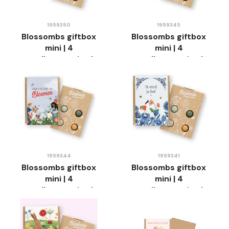
1959350
1959345
Blossombs giftbox
Blossombs giftbox
mini | 4
mini | 4
zaadbommetjes |
zaadbommetjes |
Roze Huis
Luchtballon
1959344
1959341
Blossombs giftbox
Blossombs giftbox
mini | 4
mini | 4
zaadbommetjes |
zaadbommetjes |
Tuinieren
Delfts Blauw