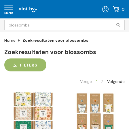
0
MENU
Home
Zoekresultaten voor blossombs
Zoekresultaten voor blossombs
FILTERS
Vorige
1
2
Volgende