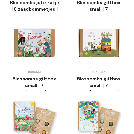
Blossombs jute zakje
Blossombs giftbox
| 8 zaadbommetjes |
small | 7
Luchtballon
zaadbommetjes |
Roze Huis
1959343
1959337
Blossombs giftbox
Blossombs giftbox
small | 7
small | 7
zaadbommetjes |
zaadbommetjes |
Tuinieren
Nieuw Huis