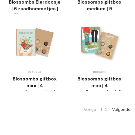
Blossombs Eierdoosje
Blossombs giftbox
| 6 zaadbommetjes |
medium | 9
Bloemen voor jou
zaadbommetjes |
Bloemen voor jou
1959323
1959322
Blossombs giftbox
Blossombs giftbox
mini | 4
mini | 4
zaadbommetjes |
zaadbommetjes | Jij
Bloemen voor jou
kleurt mijn wereld
Vorige
1
2
Volgende