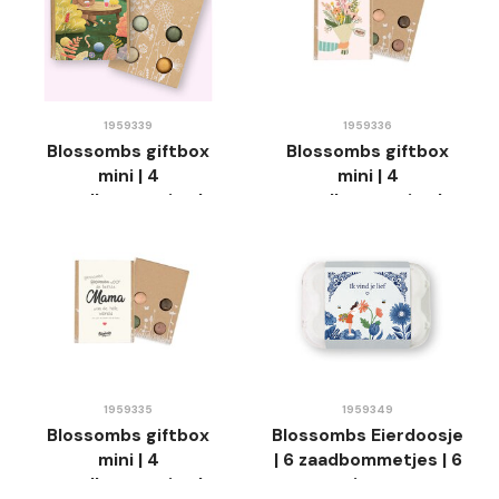
1959339
1959336
Blossombs giftbox
Blossombs giftbox
mini | 4
mini | 4
zaadbommetjes |
zaadbommetjes |
Vrolijk Pasen
mama-bloemen
1959335
1959349
Blossombs giftbox
Blossombs Eierdoosje
mini | 4
| 6 zaadbommetjes | 6
zaadbommetjes |
varianten