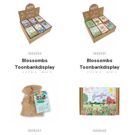
1959352
1959351
Blossombs
Blossombs
Toonbankdisplay
Toonbankdisplay
gevuld | 24x Giftbox
gevuld | 24x Giftbox
Mini | Lente
Mini | Algemeen
1959347
1959348