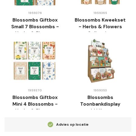
1959376
1959365
Blossombs Giftbox
Blossombs Kweekset
Small 7 Blossombs -
- Herbs & Flowers
Herbs & Flowers
Collectie -
Collectie -
Verschillende
verschillende
Varianten
varianten
1959370
1959353
Blossombs Giftbox
Blossombs
Mini 4 Blossombs -
Toonbankdisplay
Herbs & Flowers
gevuld | Kaarten -
Collectie -
36st
verschillende
Advies op locatie
varianten