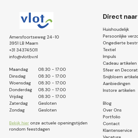
Direct naar
Huishoudelijk
Persoonlijke verz
Amersfoortseweg 24-10
Ongedierte bestri
3951 LB Maarn
Textiel
+31 343745011
Impuls
info@vlotbv.nl
Cadeau artikelen
Maandag
08:30 - 17:00
Sfeer en Decorat
Dinsdag
08:30 - 17:00
Snijbloem artikel
Woensdag
08:30 - 17:00
Aanbiedingen
Donderdag
08.30 - 17:00
Instore artikelen
Vrijdag
08:30 - 17:00
Zaterdag
Gesloten
Blog
Zondag
Gesloten
Over Ons
Portfolio
Bekijk hier
onze actuele openingstijden
Contact
rondom feestdagen
Klantenservice
Vacature