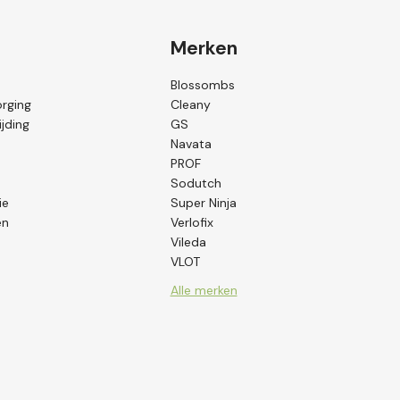
Merken
Blossombs
orging
Cleany
jding
GS
Navata
PROF
Sodutch
ie
Super Ninja
en
Verlofix
Vileda
VLOT
Alle merken