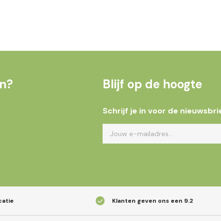
en?
Blijf op de hoogte
Schrijf je in voor de nieuwsbri
catie
Klanten geven ons een
9.2