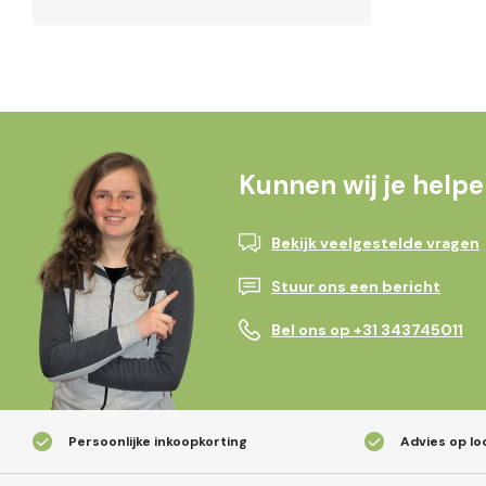
Kunnen wij je help
Bekijk veelgestelde vragen
Stuur ons een bericht
Bel ons op +31 343745011
Persoonlijke inkoopkorting
Advies op lo