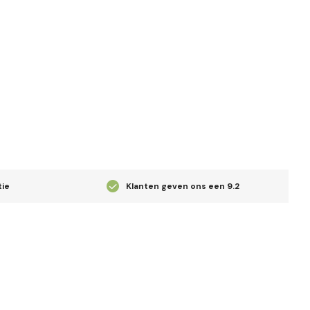
tie
Klanten geven ons een
9.2