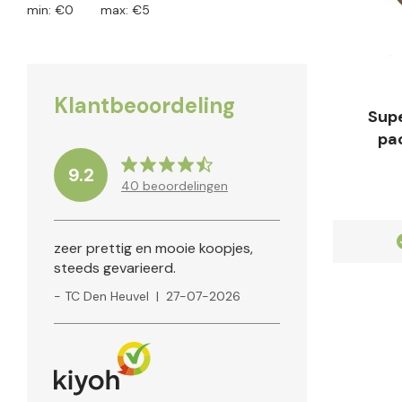
min: €
0
max: €
5
Klantbeoordeling
Supe
pac
9.2
40
beoordelingen
Klanten geven ons een
9.2
zeer prettig en mooie koopjes,
steeds gevarieerd.
- TC Den Heuvel
|
27-07-2026