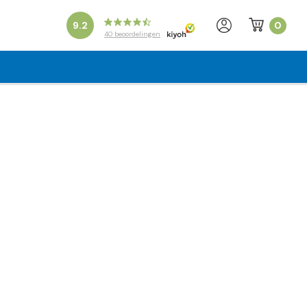
0
9.2
40
beoordelingen