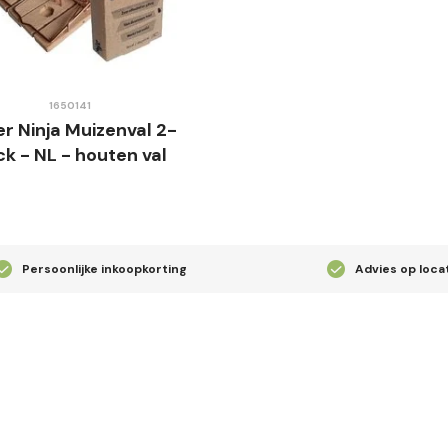
1650141
r Ninja Muizenval 2-
k - NL - houten val
Persoonlijke inkoopkorting
Advies op loca