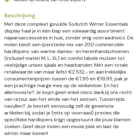
Beschrijving
Met deze compleet gevulde Sodutch Winter Essentials
display haal je in één klap een volwaardig assortiment
najaarsaccessoires in huis, zonder enig voorraadrisico. De
molen biedt een ijzersterke mix van 200 commerciële
hardlopers: van warme dames- en herenhandschoenen
(inclusief maten M, L, XL) en comfortabele mutsen tot
veelzijdige unisex sjaals en haarbanden. Met een totale
retailwaarde van maar liefst €2.532,- en aantrekkelijke
consumentenprijzen tussen de €7,95 en €19,95, pak je
een prachtige marge mee op de winkelvloer. En het
allermooiste? Je loopt geen enkel risico dankzij ons recht
van retour aan het einde van het seizoen. Tussentijds
navullen? Je bestelt eenvoudig zelf de gewenste
artikelen bij, zodat je (mits op voorraad) precies díe
specifieke hardlopers krijgt opgestuurd die jouw klanten
zoeken. Geef deze molen een mooie plek en laat de
winter maar komen!