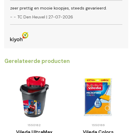
zeer prettig en mooie koopjes, steeds gevarieerd.
-
- TC Den Heuvel
|
27-07-2026
Gerelateerde producten
1550162
1550169
Vileda UltraMax
Vileda Colors