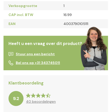
Verkoopgrootte
1
CAP incl. BTW
16.99
EAN
4003790105111
Heeft u een vraag over dit product?
Stuur ons een bericht
Bel ons op +31 343745011
Klantbeoordeling
9.2
40
beoordelingen