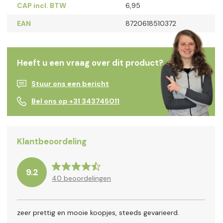
CAP incl. BTW
6,95
EAN
8720618510372
Heeft u een vraag over dit product?
Stuur ons een bericht
Bel ons op +31 343745011
Klantbeoordeling
9.2
40
beoordelingen
zeer prettig en mooie koopjes, steeds gevarieerd.