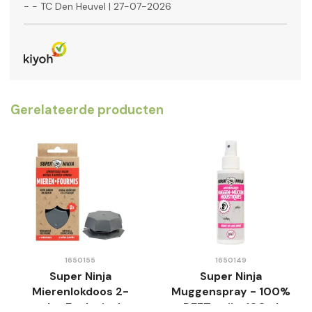
-
- TC Den Heuvel
|
27-07-2026
Gerelateerde producten
1650155
1650149
Super Ninja
Super Ninja
Mierenlokdoos 2-
Muggenspray - 100%
pack - Ecologisch -
DEET-vrij - 100ml