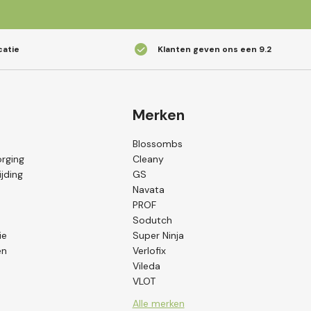
catie
Klanten geven ons een
9.2
Merken
Blossombs
orging
Cleany
jding
GS
Navata
PROF
Sodutch
ie
Super Ninja
en
Verlofix
Vileda
VLOT
Alle merken