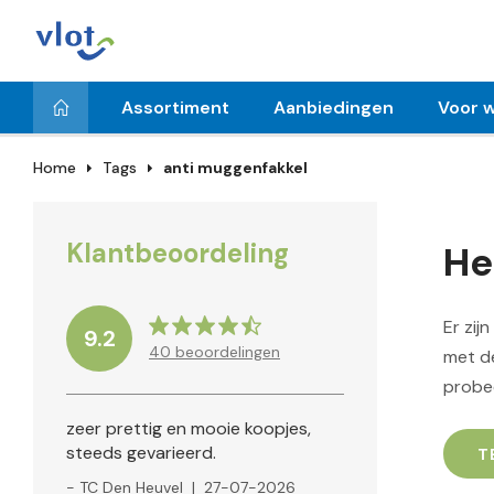
Assortiment
Aanbiedingen
Voor w
Home
Tags
anti muggenfakkel
Klantbeoordeling
He
Er zij
9.2
40
beoordelingen
met de
probe
zeer prettig en mooie koopjes,
steeds gevarieerd.
T
- TC Den Heuvel
|
27-07-2026