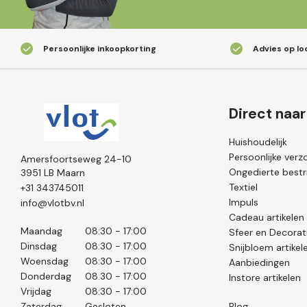
Persoonlijke inkoopkorting
Advies op lo
Direct naar
Huishoudelijk
Persoonlijke verz
Amersfoortseweg 24-10
Ongedierte bestri
3951 LB Maarn
Textiel
+31 343745011
Impuls
info@vlotbv.nl
Cadeau artikelen
Maandag
08:30 - 17:00
Sfeer en Decorat
Dinsdag
08:30 - 17:00
Snijbloem artikel
Woensdag
08:30 - 17:00
Aanbiedingen
Donderdag
08.30 - 17:00
Instore artikelen
Vrijdag
08:30 - 17:00
Zaterdag
Gesloten
Blog