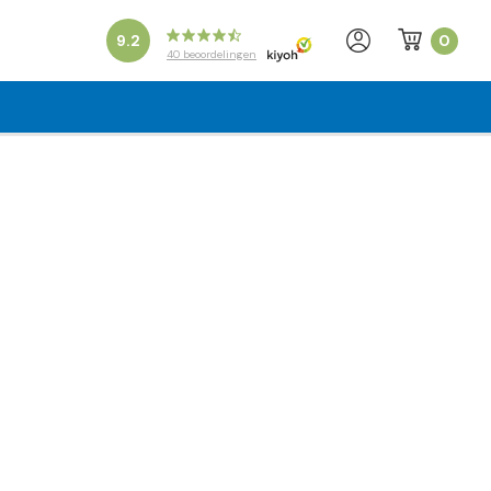
0
9.2
40
beoordelingen