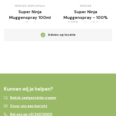
1650149-DISPLAY12st
1650149
Super Ninja
Super Ninja
Muggenspray 100ml
Muggenspray - 100%
- 12st in
DEET-vrij - 100ml
Toonbankdisplay
Advies op locatie
Kunnen wij je helpen?
Bekijk veelgestelde vragen
Stuur ons een bericht
Bel ons op +31 343745011