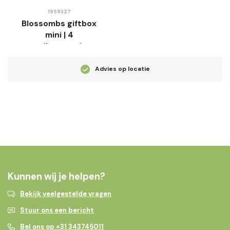
1959327
Blossombs giftbox
mini | 4
zaadbommetjes
Advies op locatie
Kunnen wij je helpen?
Bekijk veelgestelde vragen
Stuur ons een bericht
Bel ons op +31 343745011