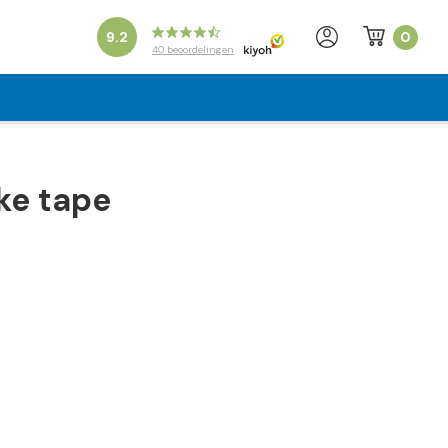
0
9.2
40
beoordelingen
ke tape