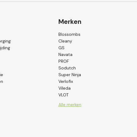
Merken
Blossombs
orging
Cleany
jding
GS
Navata
PROF
Sodutch
ie
Super Ninja
en
Verlofix
Vileda
VLOT
Alle merken