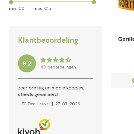
min: €
0
max: €
15
Goril
Klantbeoordeling
9.2
40
beoordelingen
Klanten geven ons een
9.2
zeer prettig en mooie koopjes,
steeds gevarieerd.
- TC Den Heuvel
|
27-07-2026