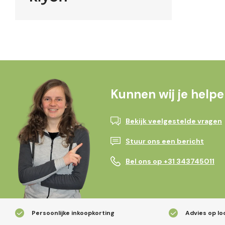
Kunnen wij je help
Bekijk veelgestelde vragen
Stuur ons een bericht
Bel ons op +31 343745011
Persoonlijke inkoopkorting
Advies op lo