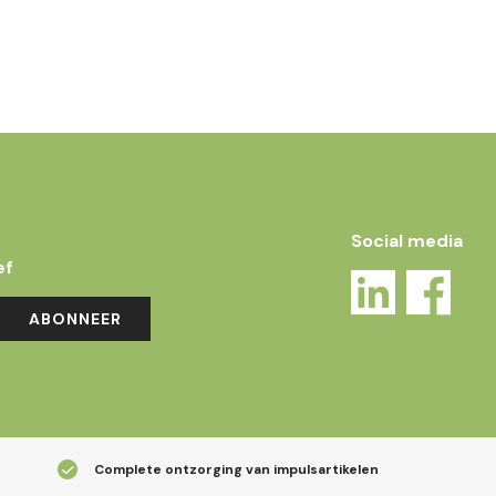
Social media
ef
ABONNEER
Complete ontzorging van impulsartikelen