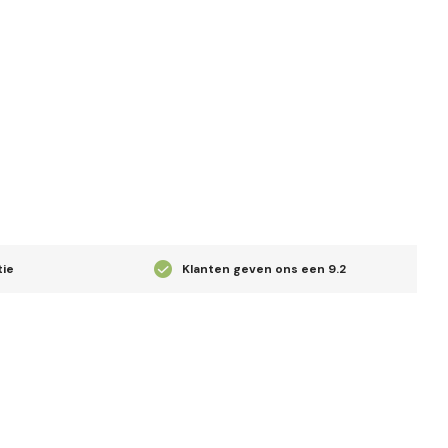
tie
Klanten geven ons een
9.2