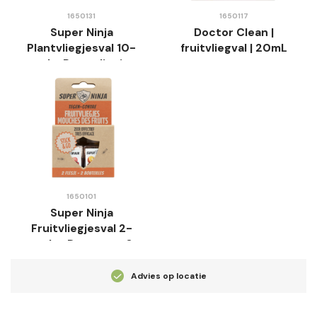
1650131
1650117
Super Ninja
Doctor Clean |
Plantvliegjesval 10-
fruitvliegval | 20mL
pack -Rouwvliegjes
Val - Gifvrij
1650101
Super Ninja
Fruitvliegjesval 2-
pack - Duurzaam &
Effectief
Advies op locatie