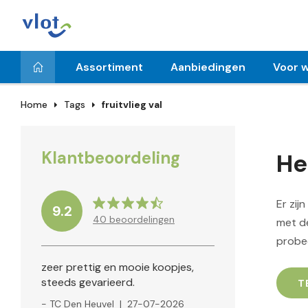
Assortiment
Aanbiedingen
Voor w
Home
Tags
fruitvlieg val
Klantbeoordeling
He
Er zij
9.2
40
beoordelingen
met de
probe
zeer prettig en mooie koopjes,
steeds gevarieerd.
T
- TC Den Heuvel
|
27-07-2026