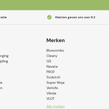
catie
Klanten geven ons een
9.2
Merken
Blossombs
orging
Cleany
jding
GS
Navata
PROF
Sodutch
ie
Super Ninja
en
Verlofix
Vileda
VLOT
Alle merken