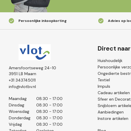
Persoonlijke inkoopkorting
Advies op lo
Direct naar
Huishoudelijk
Persoonlijke verz
Amersfoortseweg 24-10
Ongedierte bestri
3951 LB Maarn
Textiel
+31 343745011
Impuls
info@vlotbv.nl
Cadeau artikelen
Maandag
08:30 - 17:00
Sfeer en Decorat
Dinsdag
08:30 - 17:00
Snijbloem artikel
Woensdag
08:30 - 17:00
Aanbiedingen
Donderdag
08.30 - 17:00
Instore artikelen
Vrijdag
08:30 - 17:00
Zaterdag
Gesloten
Blog