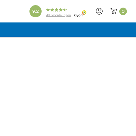
0
9.2
40
beoordelingen