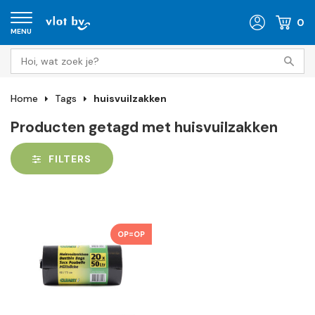
0
MENU
Home
Tags
huisvuilzakken
Producten getagd met huisvuilzakken
FILTERS
OP=OP