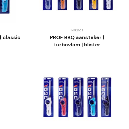
1452108
 classic
PROF BBQ aansteker |
turbovlam | blister