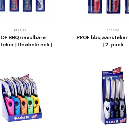
1452139
1452101
ROF BBQ navulbare
PROF bbq aansteker |
teker | flexibele nek |
| 2-pack
blister