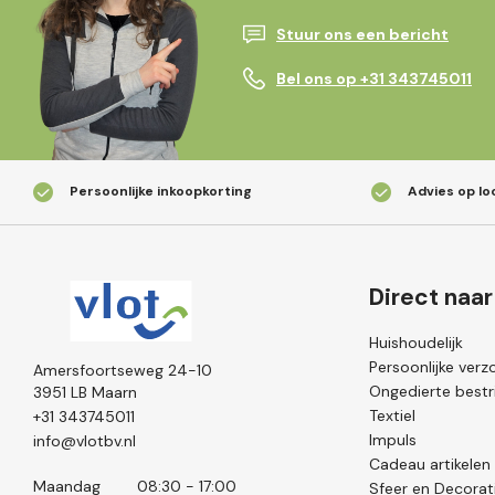
Stuur ons een bericht
Bel ons op +31 343745011
Persoonlijke inkoopkorting
Advies op lo
Direct naar
Huishoudelijk
Persoonlijke verz
Amersfoortseweg 24-10
Ongedierte bestri
3951 LB Maarn
Textiel
+31 343745011
Impuls
info@vlotbv.nl
Cadeau artikelen
Maandag
08:30 - 17:00
Sfeer en Decorat