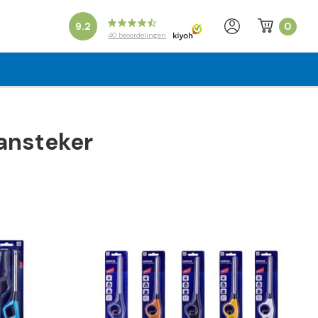
0
9.2
40
beoordelingen
ansteker