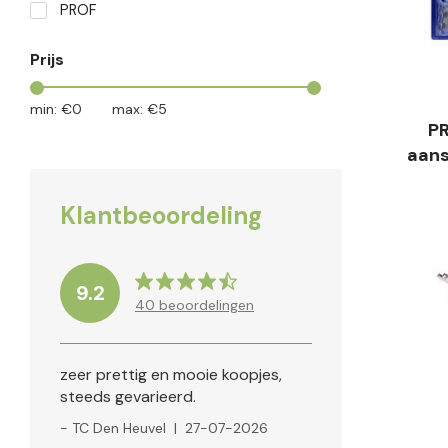
PROF
Prijs
min: €
0
max: €
5
P
aans
Klantbeoordeling
9.2
40
beoordelingen
zeer prettig en mooie koopjes,
steeds gevarieerd.
- TC Den Heuvel
|
27-07-2026