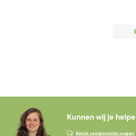
Klanten geven ons een
9.2
Kunnen wij je help
Bekijk veelgestelde vragen