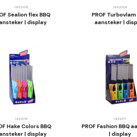
1452106
1452109
OF Sealion flex BBQ
PROF Turbovlam
ansteker | display
aansteker | dis
1452119
1452117
OF Hake Colors BBQ
PROF Fashion BBQ a
ansteker | display
| display