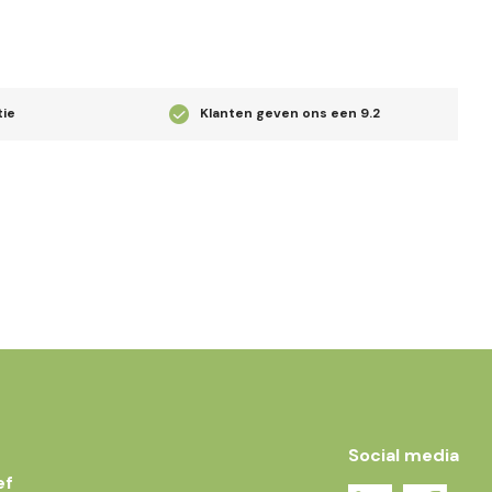
tie
Klanten geven ons een
9.2
Social media
ef