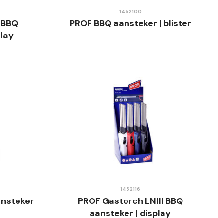
1452100
 BBQ
PROF BBQ aansteker | blister
play
1452116
ansteker
PROF Gastorch LNIII BBQ
aansteker | display