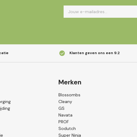
catie
Klanten geven ons een
9.2
Merken
Blossombs
orging
Cleany
jding
GS
Navata
PROF
Sodutch
ie
Super Ninja