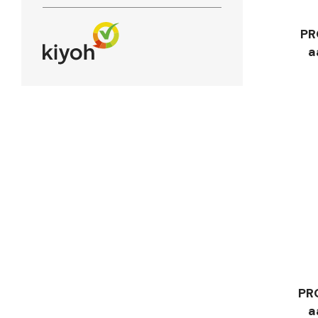
PR
a
PR
a