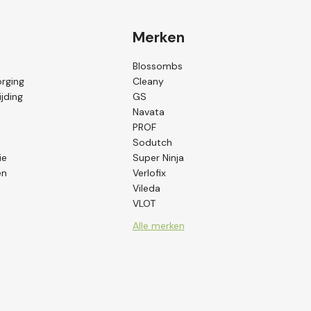
Merken
Blossombs
orging
Cleany
jding
GS
Navata
PROF
Sodutch
ie
Super Ninja
en
Verlofix
Vileda
VLOT
Alle merken