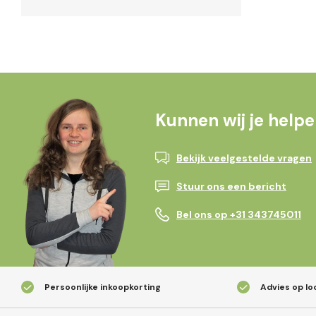
Kunnen wij je help
Bekijk veelgestelde vragen
Stuur ons een bericht
Bel ons op +31 343745011
Persoonlijke inkoopkorting
Advies op lo