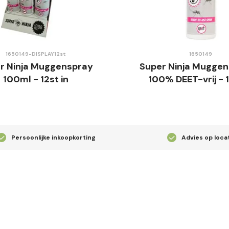
1650149-DISPLAY12st
1650149
r Ninja Muggenspray
Super Ninja Muggen
100ml - 12st in
100% DEET-vrij -
Toonbankdisplay
Persoonlijke inkoopkorting
Advies op loca