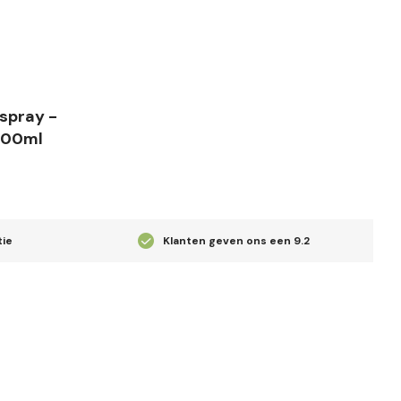
spray -
 100ml
tie
Klanten geven ons een
9.2