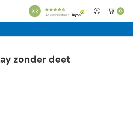
0
9.2
40
beoordelingen
ay zonder deet