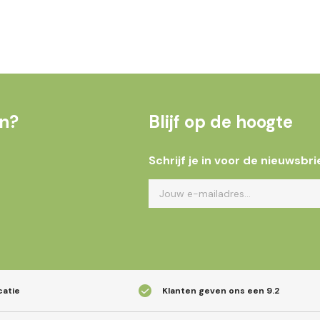
en?
Blijf op de hoogte
Schrijf je in voor de nieuwsbri
catie
Klanten geven ons een
9.2