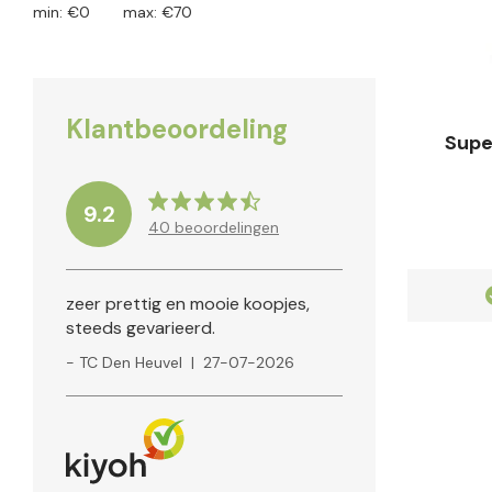
min: €
0
max: €
70
Klantbeoordeling
Supe
9.2
40
beoordelingen
Klanten geven ons een
9.2
zeer prettig en mooie koopjes,
steeds gevarieerd.
- TC Den Heuvel
|
27-07-2026