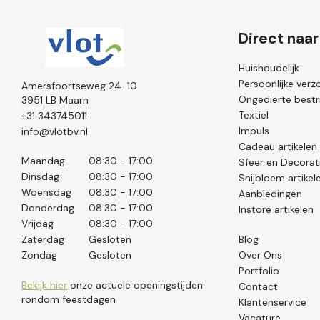
Direct naar
Huishoudelijk
Persoonlijke verz
Amersfoortseweg 24-10
Ongedierte bestri
3951 LB Maarn
Textiel
+31 343745011
Impuls
info@vlotbv.nl
Cadeau artikelen
Maandag
08:30 - 17:00
Sfeer en Decorat
Dinsdag
08:30 - 17:00
Snijbloem artikel
Woensdag
08:30 - 17:00
Aanbiedingen
Donderdag
08.30 - 17:00
Instore artikelen
Vrijdag
08:30 - 17:00
Zaterdag
Gesloten
Blog
Zondag
Gesloten
Over Ons
Portfolio
Bekijk hier
onze actuele openingstijden
Contact
rondom feestdagen
Klantenservice
Vacature