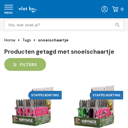
0
MENU
Home
Tags
snoeischaartje
Producten getagd met snoeischaartje
FILTERS
STAFFELKORTING
STAFFELKORTING