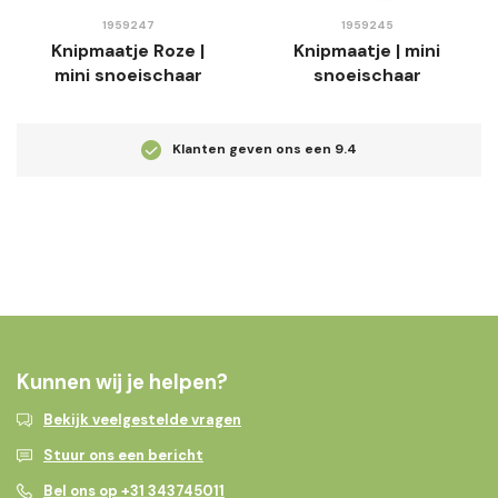
1959247
1959245
Knipmaatje Roze |
Knipmaatje | mini
mini snoeischaar
snoeischaar
Klanten geven ons een
9.4
Kunnen wij je helpen?
Bekijk veelgestelde vragen
Stuur ons een bericht
Bel ons op +31 343745011