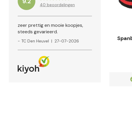
9.2
40
beoordelingen
zeer prettig en mooie koopjes,
steeds gevarieerd.
Span
- TC Den Heuvel
|
27-07-2026
Klanten geven ons een
9.2