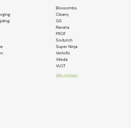
Blossombs
orging
Cleany
jding
GS
Navata
PROF
Sodutch
ie
Super Ninja
en
Verlofix
Vileda
VLOT
Alle merken