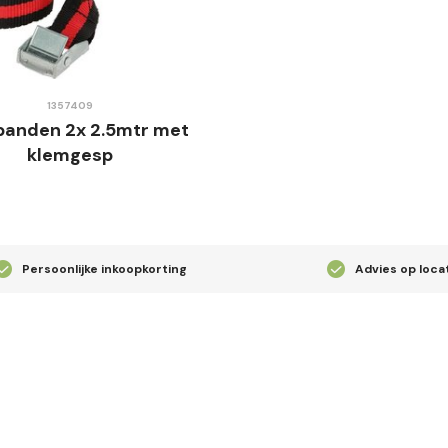
1357409
banden 2x 2.5mtr met
klemgesp
Persoonlijke inkoopkorting
Advies op loca