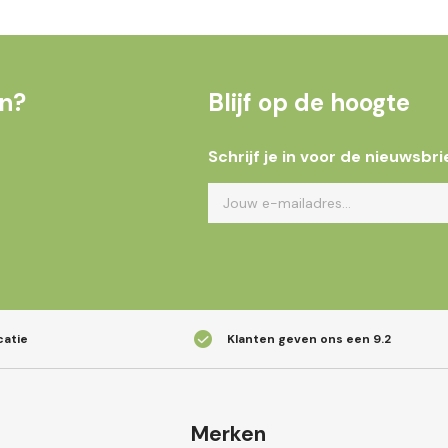
en?
Blijf op de hoogte
Schrijf je in voor de nieuwsbri
catie
Klanten geven ons een
9.2
Merken