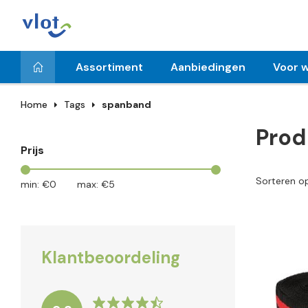
Assortiment
Aanbiedingen
Voor w
Home
Tags
spanband
Prod
Prijs
Sorteren o
min: €
0
max: €
5
Klantbeoordeling