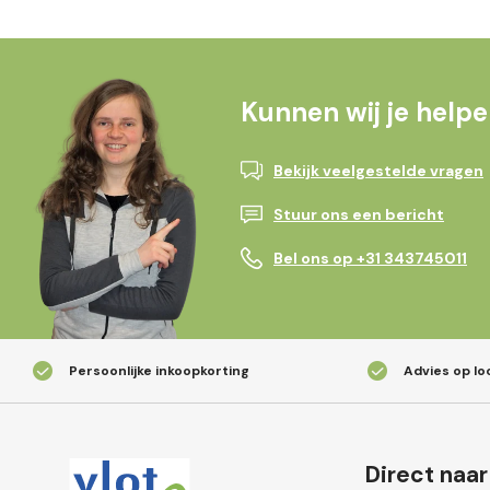
Kunnen wij je help
Bekijk veelgestelde vragen
Stuur ons een bericht
Bel ons op +31 343745011
Persoonlijke inkoopkorting
Advies op lo
Direct naar