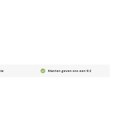
tie
Klanten geven ons een
9.2