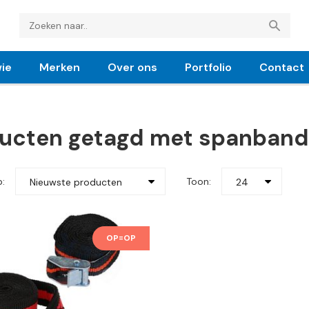
ie
Merken
Over ons
Portfolio
Contact
ucten getagd met spanband
p:
Toon:
Nieuwste producten
24
OP=OP