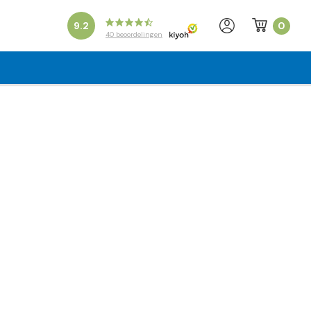
0
9.2
40
beoordelingen