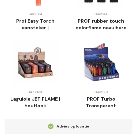
1452124
1452134
Prof Easy Torch
PROF rubber touch
aansteker |
colorflame navulbare
transparant |
aansteker |
blisterverpakking
turbovlam
1452138
1452120
Laguiole JET FLAME |
PROF Turbo
houtlook
Transparant
stormaansteker
aansteker
Advies op locatie