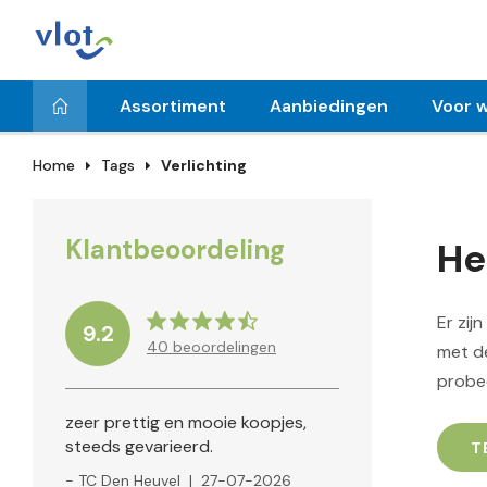
Assortiment
Aanbiedingen
Voor w
Home
Tags
Verlichting
Klantbeoordeling
He
Er zij
9.2
40
beoordelingen
met de
probe
zeer prettig en mooie koopjes,
steeds gevarieerd.
T
- TC Den Heuvel
|
27-07-2026