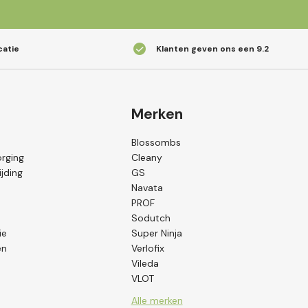
catie
Klanten geven ons een
9.2
Merken
Blossombs
orging
Cleany
jding
GS
Navata
PROF
Sodutch
ie
Super Ninja
en
Verlofix
Vileda
VLOT
Alle merken