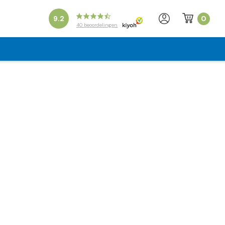
0
9.2
40
beoordelingen