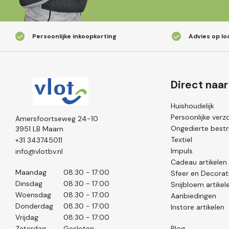
Persoonlijke inkoopkorting
Advies op lo
Direct naar
Huishoudelijk
Persoonlijke verz
Amersfoortseweg 24-10
Ongedierte bestri
3951 LB Maarn
Textiel
+31 343745011
Impuls
info@vlotbv.nl
Cadeau artikelen
Maandag
08:30 - 17:00
Sfeer en Decorat
Dinsdag
08:30 - 17:00
Snijbloem artikel
Woensdag
08:30 - 17:00
Aanbiedingen
Donderdag
08.30 - 17:00
Instore artikelen
Vrijdag
08:30 - 17:00
Zaterdag
Gesloten
Blog