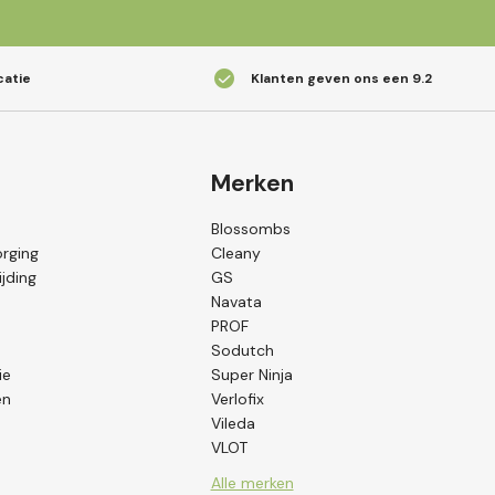
catie
Klanten geven ons een
9.2
Merken
Blossombs
orging
Cleany
jding
GS
Navata
PROF
Sodutch
ie
Super Ninja
en
Verlofix
Vileda
VLOT
Alle merken