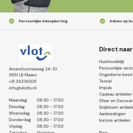
Persoonlijke inkoopkorting
Advies op lo
Direct naar
Huishoudelijk
Persoonlijke verz
Amersfoortseweg 24-10
Ongedierte bestri
3951 LB Maarn
Textiel
+31 343745011
Impuls
info@vlotbv.nl
Cadeau artikelen
Maandag
08:30 - 17:00
Sfeer en Decorat
Dinsdag
08:30 - 17:00
Snijbloem artikel
Woensdag
08:30 - 17:00
Aanbiedingen
Donderdag
08.30 - 17:00
Instore artikelen
Vrijdag
08:30 - 17:00
Zaterdag
Gesloten
Blog