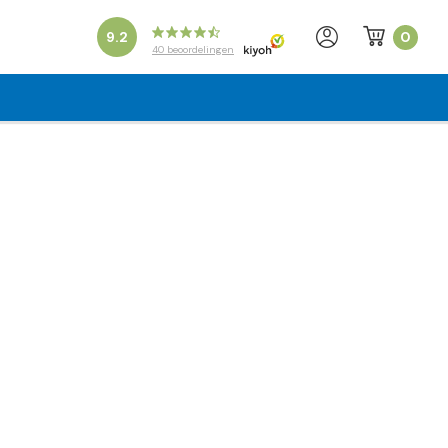
0
9.2
40
beoordelingen