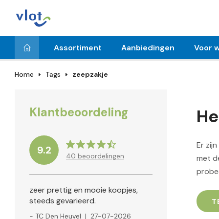
Assortiment
Aanbiedingen
Voor w
Home
Tags
zeepzakje
Klantbeoordeling
He
Er zij
9.2
40
beoordelingen
met de
probe
zeer prettig en mooie koopjes,
steeds gevarieerd.
T
- TC Den Heuvel
|
27-07-2026