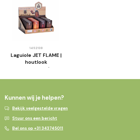
1452138
Laguiole JET FLAME |
houtlook
stormaansteker
Kunnen wij je helpen?
Bekijk veelgestelde vragen
Stuur ons een bericht
Bel ons op +31 343745011