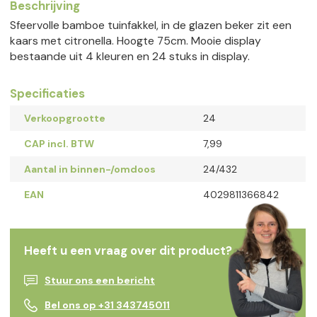
Beschrijving
Sfeervolle bamboe tuinfakkel, in de glazen beker zit een
kaars met citronella. Hoogte 75cm. Mooie display
bestaande uit 4 kleuren en 24 stuks in display.
Specificaties
Verkoopgrootte
24
CAP incl. BTW
7,99
Aantal in binnen-/omdoos
24/432
EAN
4029811366842
Heeft u een vraag over dit product?
Stuur ons een bericht
Bel ons op +31 343745011