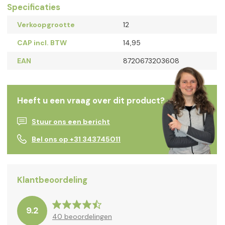
Specificaties
Verkoopgrootte
12
CAP incl. BTW
14,95
EAN
8720673203608
Heeft u een vraag over dit product?
Stuur ons een bericht
Bel ons op +31 343745011
Klantbeoordeling
9.2
40
beoordelingen