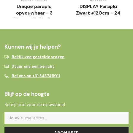
Unique paraplu
DISPLAY Paraplu
opvouwbaar - 3
Zwart ⌀120cm - 24
kleuren in display
stuks
Kunnen wij je helpen?
Bekijk veelgestelde vragen
Stuur ons een bericht
Bel ons op +31 343745011
Blijf op de hoogte
Schrijf je in voor de nieuwsbrief
ABONNEER