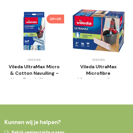
OP=OP
1550158
1550163
Vileda UltraMax Micro
Vileda UltraMax
& Cotton Navulling -
Microfibre
Voor Tegels/Stenen
Vloerwisser Set -
Vloeren
Compleet
Kunnen wij je helpen?
Bekijk veelgestelde vragen