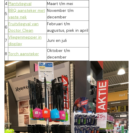
4
Plantvliegval
Maart t/m mei
BBQ aansteker met
November t/m
5
vaste nek
december
Fruitvliegval van
Februari t/m
6
Doctor Clean
augustus, piek in april
Vliegenmepper in
7
Juni en juli
display
Oktober t/m
8
Torch aansteker
december