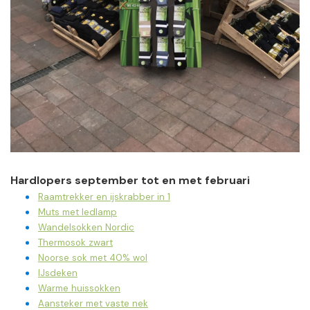
Hardlopers september tot en met februari
Raamtrekker en ijskrabber in 1
Muts met ledlamp
Wandelsokken Nordic
Thermosok zwart
Noorse sok met 40% wol
IJsdeken
Warme huissokken
Aansteker met vaste nek