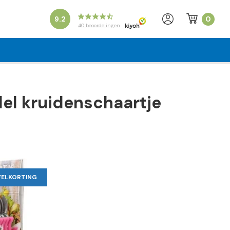
0
9.2
40
beoordelingen
el kruidenschaartje
FELKORTING