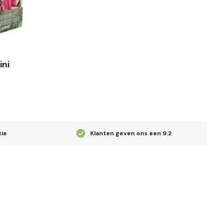
ini
tie
Klanten geven ons een
9.2