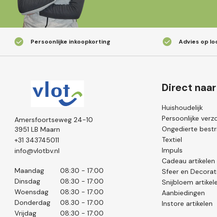
Persoonlijke inkoopkorting
Advies op lo
Direct naar
Huishoudelijk
Persoonlijke verz
Amersfoortseweg 24-10
Ongedierte bestri
3951 LB Maarn
Textiel
+31 343745011
Impuls
info@vlotbv.nl
Cadeau artikelen
Maandag
08:30 - 17:00
Sfeer en Decorat
Dinsdag
08:30 - 17:00
Snijbloem artikel
Woensdag
08:30 - 17:00
Aanbiedingen
Donderdag
08.30 - 17:00
Instore artikelen
Vrijdag
08:30 - 17:00