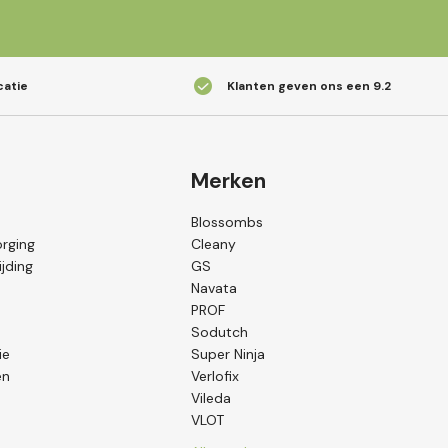
catie
Klanten geven ons een
9.2
Merken
Blossombs
orging
Cleany
jding
GS
Navata
PROF
Sodutch
ie
Super Ninja
en
Verlofix
Vileda
VLOT