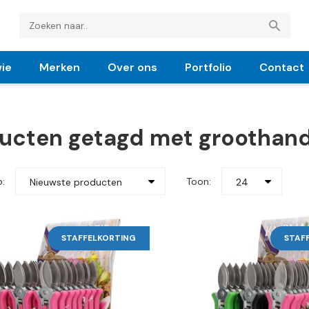
ie
Merken
Over ons
Portfolio
Contact
ucten getagd met groothand
p:
Toon:
Nieuwste producten
24
STAFFELKORTING
STAF