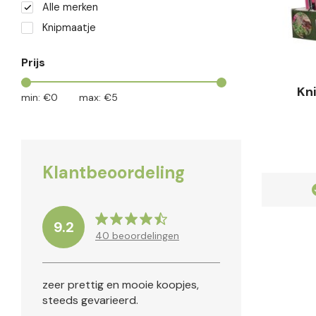
Alle merken
Knipmaatje
Prijs
Kni
min: €
0
max: €
5
Klantbeoordeling
Klanten geven ons een
9.2
9.2
40
beoordelingen
zeer prettig en mooie koopjes,
steeds gevarieerd.