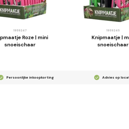
1959247
1959245
pmaatje Roze | mini
Knipmaatje | m
snoeischaar
snoeischaar
Persoonlijke inkoopkorting
Advies op loca