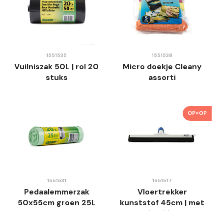
1551535
1551538
Vuilniszak 50L | rol 20
Micro doekje Cleany
stuks
assorti
OP=OP
1551531
1551517
Pedaalemmerzak
Vloertrekker
50x55cm groen 25L
kunststof 45cm | met
draaidop