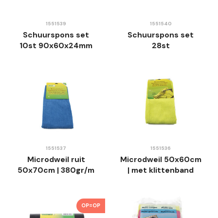
1551539
1551540
Schuurspons set
Schuurspons set
10st 90x60x24mm
28st
1551537
1551536
Microdweil ruit
Microdweil 50x60cm
50x70cm | 380gr/m
| met klittenband
OP=OP