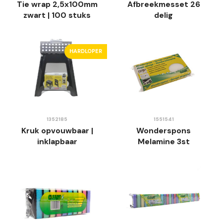
Tie wrap 2,5x100mm
Afbreekmesset 26
zwart | 100 stuks
delig
HARDLOPER
1352185
1551541
Kruk opvouwbaar |
Wonderspons
inklapbaar
Melamine 3st