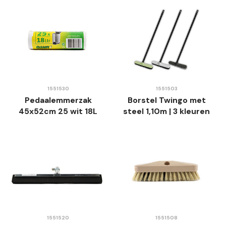
1551530
1551503
Pedaalemmerzak
Borstel Twingo met
45x52cm 25 wit 18L
steel 1,10m | 3 kleuren
1551520
1551508