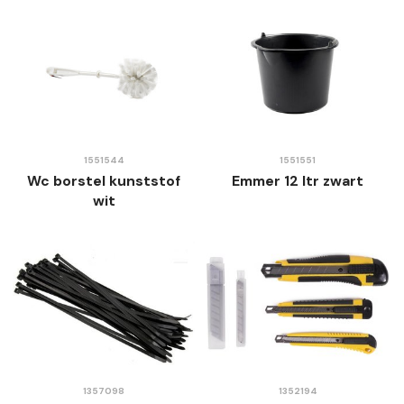
1551544
1551551
Wc borstel kunststof
Emmer 12 ltr zwart
wit
1357098
1352194