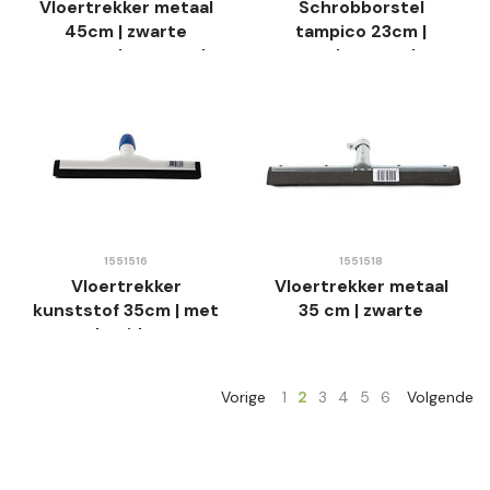
Vloertrekker metaal
Schrobborstel
45cm | zwarte
tampico 23cm |
mousse | met rand
zachte vezel
1551516
1551518
Vloertrekker
Vloertrekker metaal
kunststof 35cm | met
35 cm | zwarte
draaidop
mousse
Vorige
1
2
3
4
5
6
Volgende