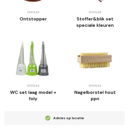
1551543
1551549
Ontstopper
Stoffer&blik set
speciale kleuren
1551545
1551542
WC set laag model +
Nagelborstel hout
foly
ppn
Advies op locatie