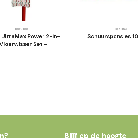
1550155
1551103
a UltraMax Power 2-in-
Schuursponsjes 10
 Vloerwisser Set -
Compleet
en?
Blijf op de hoogte