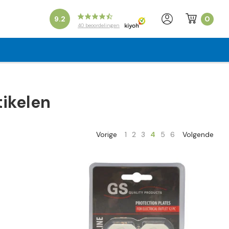
0
9.2
40
beoordelingen
tikelen
Vorige
1
2
3
4
5
6
Volgende