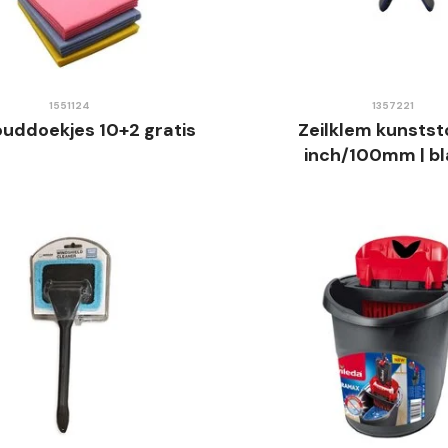
1551124
1357221
uddoekjes 10+2 gratis
Zeilklem kunststo
inch/100mm | b