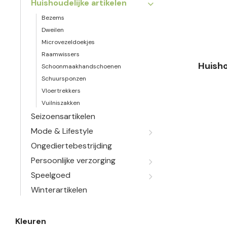
Huishoudelijke artikelen
Bezems
Dweilen
Microvezeldoekjes
Raamwissers
Huisho
Schoonmaakhandschoenen
Schuursponzen
Vloertrekkers
Vuilniszakken
Seizoensartikelen
Mode & Lifestyle
Ongediertebestrijding
Persoonlijke verzorging
Speelgoed
Winterartikelen
Kleuren