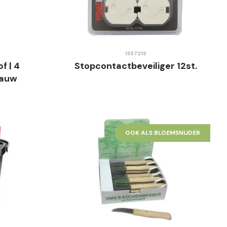
1357219
f | 4
Stopcontactbeveiliger 12st.
lauw
OOK ALS BLOEMSNIJDER