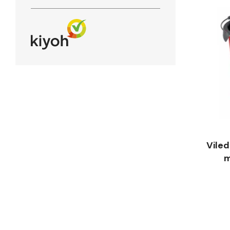
Vile
m