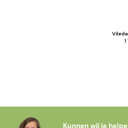
Viled
1
Kunnen wij je help