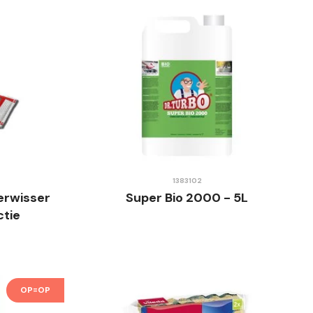
1383102
erwisser
Super Bio 2000 - 5L
ctie
OP=OP